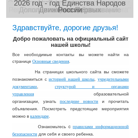
Объясняем.рф - официально о том,
государственных и муниципальных
Школа № 7 принимает участие в
2026 год - год Единства Народов
Навигатор дополнительного
Региональный проект "Точка роста"
Вы довольны качеством питания?
проекте Минпросвещения России
2025 - Год защитника Отечества
образования Республики Крым
Дополнительное образование
Россия - страна достижений
Оцените нашу работу
Движение Первых
что происходит
Другое дело
России
услуг
Здравствуйте, дорогие друзья!
Добро пожаловать на официальный сайт
нашей школы!
Все необходимые контакты вы можете найти на
странице
.
Основные сведения
На страницах школьного сайта вы сможете
познакомиться с
,
историей нашей школы
учредительными
,
документами
структурой и органами
образовательной
управления
организации,
узнать
и прочитать
последние новости
объявления. Посмотреть предстоящие мероприятия
можно в
.
календаре
Ознакомьтесь c
правилами информационной
для себя и своего ребенка.
безопасности